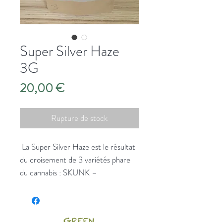
Super Silver Haze
3G
Prix
20,00 €
Rupture de stock
La Super Silver Haze est le résultat
du croisement de 3 variétés phare
du cannabis : SKUNK –
NORTHERN LIGHT – HAZE.
La Super Silver Haze est connue
pour avoir un arôme puissant, sucré