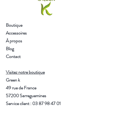
et bien épicé. Notre SUPER
SILVER HAZE
a une vrai dominante
HAZE et vous offrira une
expérience à pleine puissance avec
Boutique
des fleurs compactes ! Grâce à sa
Accessoires
couleur assez foncée, ses trichomes
À propos
bruns et ses buds bien manucurées
Blog
cette fleur vous séduira.
Contact
CBD 10.7%
Visitez notre boutique
THC<0.2%
Green k
49 rue de France
57200 Sarreguemines
Service client :
03 87 98 47 01
greenk.cbd@gmail.com