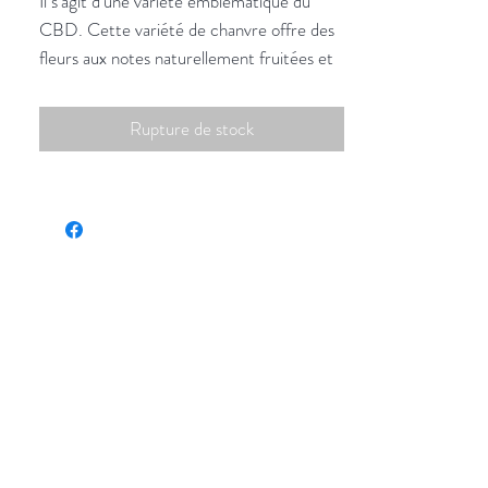
Il s'agit d'une variété emblématique du
CBD. Cette variété de chanvre offre des
fleurs aux notes naturellement fruitées et
acidulées. Elle est idéale pour vous
échapper de vos tracas quotidiens, alors
Rupture de stock
n'attendez plus et venez découvrir les
mystères de cette savoureuse variété
exotique.
CBD<10%
THC<0.2%